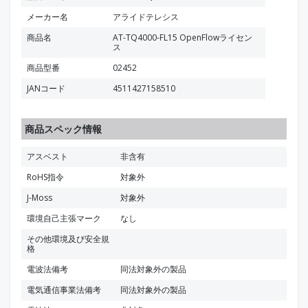
メーカー名
アライドテレシス
商品名
AT-TQ4000-FL15 OpenFlowライセン
ス
商品型番
02452
JANコード
4511427158510
商品スペック情報
アスベスト
非含有
RoHS指令
対象外
J-Moss
対象外
環境自己主張マーク
なし
その他環境及び安全規
格
電波法備考
同法対象外の製品
電気通信事業法備考
同法対象外の製品