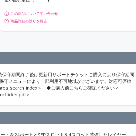
この商品について問い合わせ
商品詳細の誤りを報告
ご購入後保守期間終了後は更新用サポートチケットご購入により保守期間
は保守メニューにより一部利用不可地域がございます。対応可否検
php?action=area_search_index＞ ◆ご購入前こちらご確認ください＜
ortticket.pdf＞
0BASE-Tポートを24ポートとSFPスロットを4スロット装備したレイヤー