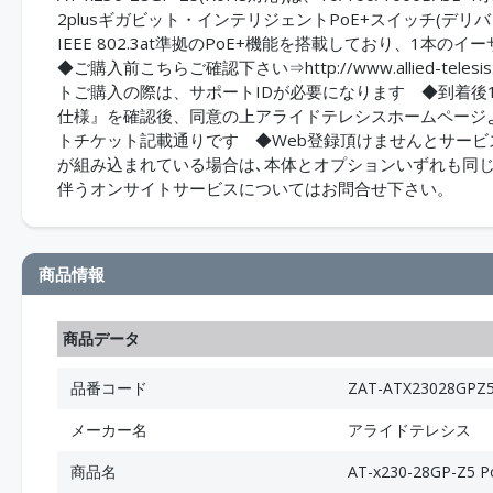
2plusギガビット・インテリジェントPoE+スイッチ(デリバリ
IEEE 802.3at準拠のPoE+機能を搭載しており、1
◆ご購入前こちらご確認下さい⇒http://www.allied-telesis.co
トご購入の際は、サポートIDが必要になります ◆到着後
仕様』を確認後、同意の上アライドテレシスホームページ
トチケット記載通りです ◆Web登録頂けませんとサー
が組み込まれている場合は､本体とオプションいずれも同
伴うオンサイトサービスについてはお問合せ下さい。
商品情報
商品データ
品番コード
ZAT-ATX23028GPZ
メーカー名
アライドテレシス
商品名
AT-x230-28GP-Z5