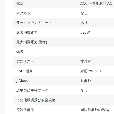
電源
ACケーブルあり AC 下
マグネット
なし
ラックマウントキット
あり
最大消費電力
520W
最大消費電力(備考)
備考
アスベスト
非含有
RoHS指令
対応RoHS10
J-Moss
対象外
環境自己主張マーク
なし
その他環境及び安全規格
電波法備考
同法対象外の製品