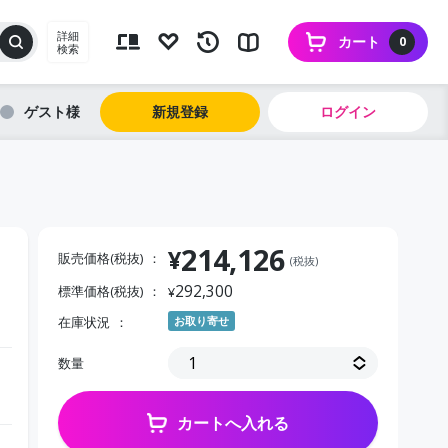
詳細
カート
0
検索
ゲスト
新規登録
ログイン
214,126
¥
販売価格(税抜)
(税抜)
292,300
標準価格(税抜)
¥
在庫状況
お取り寄せ
数量
カートへ入れる