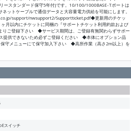
ースタンダード保守5年付)です。10/100/1000BASE-Tポートは
本のイーサネットケーブルで通信データと大容量電力供給を可能にします。
.jp/support/nwsupport2/Supportticket.pdf◆更新用のチケッ
1ヶ月以内にチケットに同梱の『サポートチケット利用約款および
よりご登録下さい ◆サービス期間は、ご登録有無関わらずサポー
ビス提供できないため必ずご登録ください ◆本体にオプション品
じ保守メニューにて保守加入下さい ◆高所作業（高さ2m以上）を
5
 PoEスイッチ