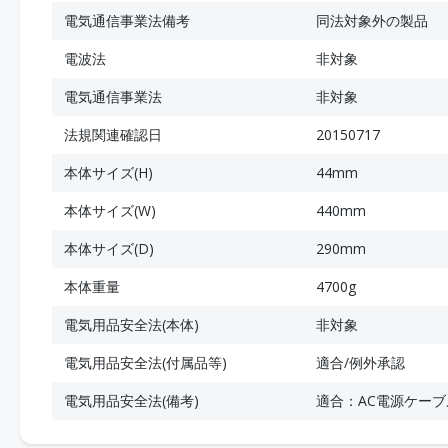
電気通信事業法備考
同法対象外の製品
電波法
非対象
電気通信事業法
非対象
法規関連確認日
20150717
本体サイズ(H)
44mm
本体サイズ(W)
440mm
本体サイズ(D)
290mm
本体重量
4700g
電気用品安全法(本体)
非対象
電気用品安全法(付属品等)
適合/例外承認
電気用品安全法(備考)
適合：AC電源ケーブ