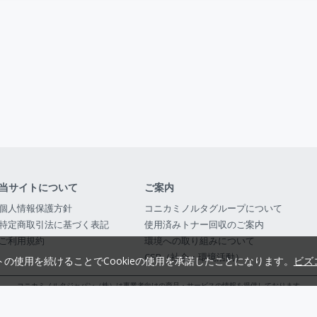
当サイトについて
ご案内
個人情報保護方針
コニカミノルタグループについて
特定商取引法に基づく表記
使用済みトナー回収のご案内
ご利用規約
環境への取り組みについて
CSR（社会・環境活動）
トの使用を続けることでCookieの使用を承諾したことになります。
ビズ
コニカミノルタジャパン（株）は事業者向けの商品・サービスの情報を提供しております
コニカミノルタジャパン株式会社／東京都公安委員会 古物商許可証番号 第3010916054482