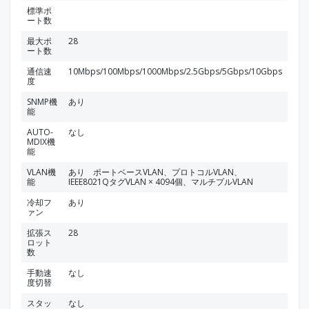
標準ポ
ート数
最大ポ
28
ート数
通信速
10Mbps/100Mbps/1000Mbps/2.5Gbps/5Gbps/10Gbps
度
SNMP機
あり
能
AUTO-
なし
MDIX機
能
VLAN機
あり ポートベースVLAN、プロトコルVLAN、
能
IEEE8021QタグVLAN × 4094個、マルチプルVLAN
冷却フ
あり
ァン
拡張ス
28
ロット
数
手動速
なし
度切替
スタッ
なし