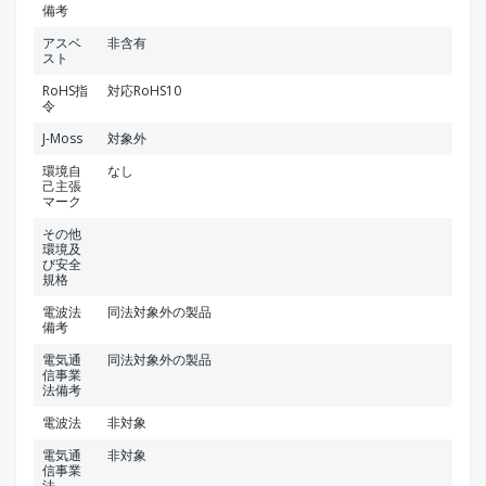
備考
アスベ
非含有
スト
RoHS指
対応RoHS10
令
J-Moss
対象外
環境自
なし
己主張
マーク
その他
環境及
び安全
規格
電波法
同法対象外の製品
備考
電気通
同法対象外の製品
信事業
法備考
電波法
非対象
電気通
非対象
信事業
法