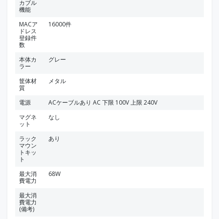
カブル
機能
MACア
16000件
ドレス
登録件
数
本体カ
グレー
ラー
筐体材
メタル
質
電源
ACケーブルあり AC 下限 100V 上限 240V
マグネ
なし
ット
ラック
あり
マウン
トキッ
ト
最大消
68W
費電力
最大消
費電力
(備考)