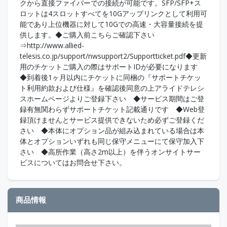
クから直接ファイバーでの接続が可能です。SFP/SFP+ス
ロットは4スロットすべてを10Gアップリンクとして利用可
能であり上位機器に対して10Gでの高速・大容量接続を提
供します。◆ご購入前こちらご確認下さい
⇒http://www.allied-
telesis.co.jp/support/nwsupport2/Supportticket.pdf◆更新
用のチケットご購入の際はサポートIDが必要になります
◆到着後1ヶ月以内にチケットに同梱の『サポートチケッ
ト利用約款および仕様』を確認後同意の上アライドテレシ
スホームページよりご登録下さい ◆サービス期間はご登
録有無関わらずサポートチケット記載通りです ◆Web登
録頂けませんとサービス提供できないため必ずご登録くだ
さい ◆本体にオプション品が組み込まれている場合は本
体とオプションいずれも同じ保守メニューにて保守加入下
さい ◆高所作業（高さ2m以上）を伴うオンサイトサー
ビスについてはお問合せ下さい。
商品情報