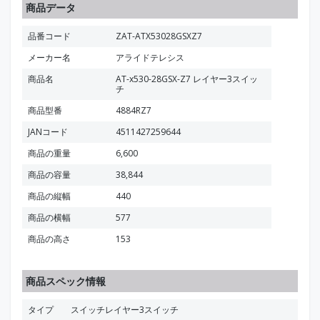
商品データ
品番コード
ZAT-ATX53028GSXZ7
メーカー名
アライドテレシス
商品名
AT-x530-28GSX-Z7 レイヤー3スイッ
チ
商品型番
4884RZ7
JANコード
4511427259644
商品の重量
6,600
商品の容量
38,844
商品の縦幅
440
商品の横幅
577
商品の高さ
153
商品スペック情報
タイプ
スイッチレイヤー3スイッチ