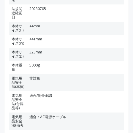
法規関
20230705
連確認
日
本体サ
44mm
イズ(H)
本体サ
441mm
イズ(W)
本体サ
323mm
イズ(D)
本体重
5000g
量
電気用
非対象
品安全
法(本体)
電気用
適合/例外承認
品安全
法(付属
品等)
電気用
適合：AC電源ケーブル
品安全
法(備考)