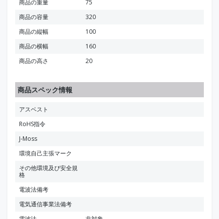
商品の重量
75
商品の容量
320
商品の縦幅
100
商品の横幅
160
商品の高さ
20
商品スペック情報
アスベスト
RoHS指令
J-Moss
環境自己主張マーク
その他環境及び安全規
格
電波法備考
電気通信事業法備考
電波法
非対象