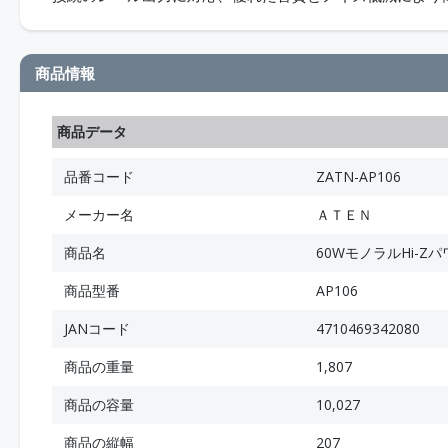
商品情報
商品データ
品番コード
ZATN-AP106
メーカー名
ＡＴＥＮ
商品名
60WモノラルHi-Z
商品型番
AP106
JANコード
4710469342080
商品の重量
1,807
商品の容量
10,027
商品の縦幅
207