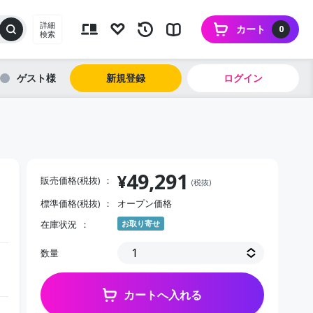
詳細
カート
0
検索
ゲスト
新規登録
ログイン
49,291
¥
販売価格(税抜)
(税抜)
標準価格(税抜)
オープン価格
在庫状況
お取り寄せ
数量
カートへ入れる