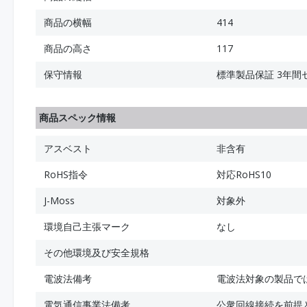
商品の横幅
414
商品の高さ
117
保守情報
標準製品保証 3年間
商品スペック情報
アスベスト
非含有
RoHS指令
対応RoHS10
J-Moss
対象外
環境自己主張マーク
なし
その他環境及び安全規格
電波法備考
電波法対象の製品で
電気通信事業法備考
公衆回線接続を前提