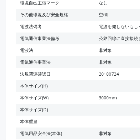
環境自己主張マーク
なし
その他環境及び安全規格
空欄
電波法備考
電波を発しないもし
電気通信事業法備考
公衆回線に直接接続
電波法
非対象
電気通信事業法
非対象
法規関連確認日
20180724
本体サイズ(H)
本体サイズ(W)
3000mm
本体サイズ(D)
本体重量
電気用品安全法(本体)
非対象