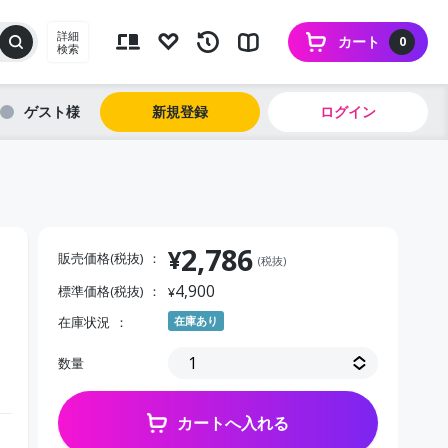
詳細
カート
0
検索
ゲスト
新規登録
ログイン
2,786
¥
販売価格(税抜)
(税抜)
4,900
標準価格(税抜)
¥
在庫状況
在庫あり
数量
カートへ入れる