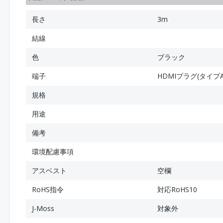
長さ
3m
結線
色
ブラック
端子
HDMIプラグ(タイプA
規格
用途
備考
環境配慮事項
アスベスト
空欄
RoHS指令
対応RoHS10
J-Moss
対象外