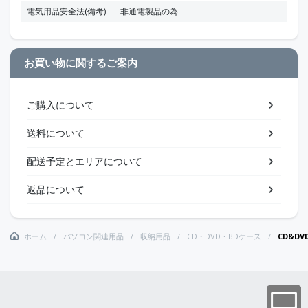
電気用品安全法(備考)
非通電製品の為
お買い物に関するご案内
ご購入について
送料について
配送予定とエリアについて
返品について
ホーム
パソコン関連用品
収納用品
CD・DVD・BDケース
CD&D