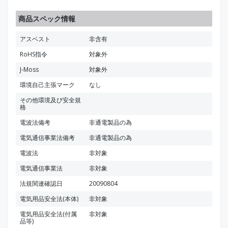
商品スペック情報
アスベスト
非含有
RoHS指令
対象外
J-Moss
対象外
環境自己主張マーク
なし
その他環境及び安全規
格
電波法備考
非通電製品の為
電気通信事業法備考
非通電製品の為
電波法
非対象
電気通信事業法
非対象
法規関連確認日
20090804
電気用品安全法(本体)
非対象
電気用品安全法(付属
非対象
品等)