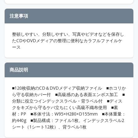
注意事項
整頓しやすい、分類しやすい、写真やビデオなどを保存し
たCDやDVDメディアの整理に便利なカラフルファイルケ
ース
商品説明
■120枚収納のCD＆DVDメディア収納ファイル ■ホコリか
ら守る収納カバー付 ■高級感のある表面エンボス加工 ■
分類に役立つインデックスラベル・背ラベル付 ■ディス
クをキズから守るケバ立ちにくい高級不織布使用 ■素
材：PP ■本体寸法：W95×H280×D155mm ■本体重量：
約440g ■製品構成：ファイル1枚、インデックスラベル2
シート（1シート12枚）、背ラベル1枚