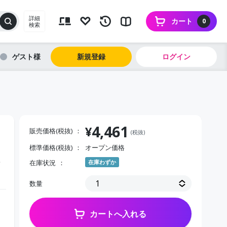
詳細
カート
0
検索
ゲスト
新規登録
ログイン
4,461
¥
販売価格(税抜)
(税抜)
標準価格(税抜)
オープン価格
ス
在庫状況
在庫わずか
数量
カートへ入れる