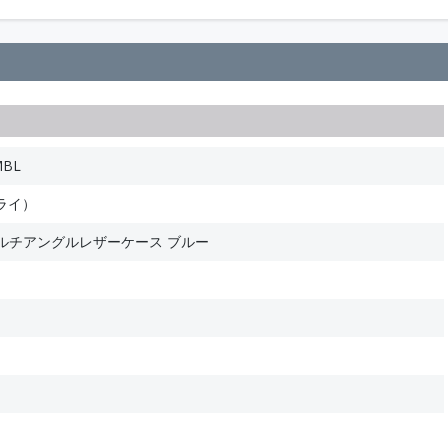
MBL
ライ）
i マルチアングルレザーケース ブルー