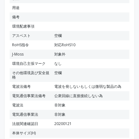
用途
備考
環境配慮事項
アスベスト
空欄
RoHS指令
対応RoHS10
J-Moss
対象外
環境自己主張マーク
なし
その他環境及び安全規
空欄
格
電波法備考
電波を発しないもしくは微弱な製品の為
電気通信事業法備考
公衆回線に直接接続しない為
電波法
非対象
電気通信事業法
非対象
法規関連確認日
20200121
本体サイズ(H)