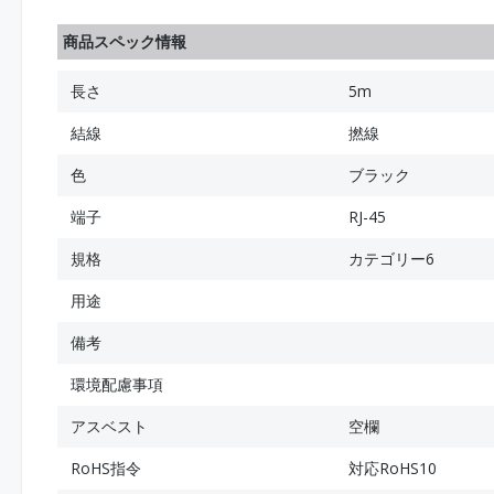
商品スペック情報
長さ
5m
結線
撚線
色
ブラック
端子
RJ-45
規格
カテゴリー6
用途
備考
環境配慮事項
アスベスト
空欄
RoHS指令
対応RoHS10