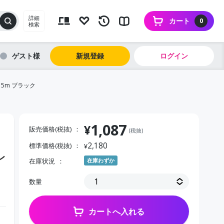
詳細
カート
0
検索
ゲスト
新規登録
ログイン
5m ブラック
1,087
¥
販売価格(税抜)
(税抜)
2,180
標準価格(税抜)
¥
レ
在庫状況
在庫わずか
数量
カートへ入れる