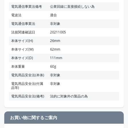
電気通信事業法備考
公衆回線に直接接続しない為
電波法
適合
電気通信事業法
非対象
法規関連確認日
20211005
本体サイズ(H)
26mm
本体サイズ(W)
62mm
本体サイズ(D)
111mm
本体重量
60g
電気用品安全法(本体)
非対象
電気用品安全法(付属
非対象
品等)
電気用品安全法(備考)
法的に対象外の製品の為
お買い物に関するご案内