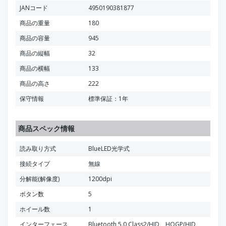
JANコード
4950190381877
商品の重量
180
商品の容量
945
商品の縦幅
32
商品の横幅
133
商品の高さ
222
保守情報
標準保証：1年
商品スペック情報
読み取り方式
BlueLED光学式
接続タイプ
無線
分解能(解像度)
1200dpi
ボタン数
5
ホイール数
1
インターフェース
Bluetooth 5.0 Class2/HID、HOGP(HID