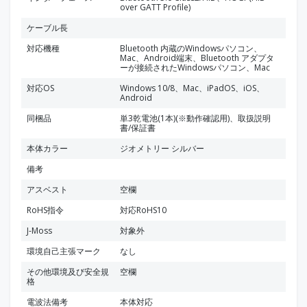
over GATT Profile)
ケーブル長
対応機種
Bluetooth 内蔵のWindowsパソコン、
Mac、Android端末、Bluetooth アダプタ
ーが接続されたWindowsパソコン、Mac
対応OS
Windows 10/8、Mac、iPadOS、iOS、
Android
同梱品
単3乾電池(1本)(※動作確認用)、取扱説明
書/保証書
本体カラー
ジオメトリー シルバー
備考
アスベスト
空欄
RoHS指令
対応RoHS10
J-Moss
対象外
環境自己主張マーク
なし
その他環境及び安全規
空欄
格
電波法備考
本体対応