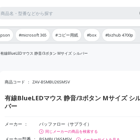
epson
#microsoft 365
#コピー用紙
#box
#bizhub 4700p
有線BlueLEDマウス 静音/3ボタン Mサイズ シルバー
商品コード
ZAV-BSMBU26SMSV
有線BlueLEDマウス 静音/3ボタン Mサイズ シ
バー
メーカー
バッファロー（サプライ）
同じメーカーの商品を検索する
メーカー型番
BSMBU26SMSV
メーカーサイトを見る