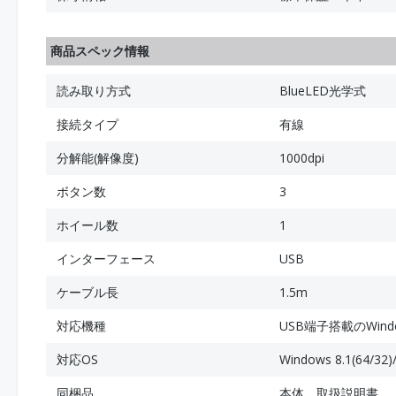
商品スペック情報
読み取り方式
BlueLED光学式
接続タイプ
有線
分解能(解像度)
1000dpi
ボタン数
3
ホイール数
1
インターフェース
USB
ケーブル長
1.5m
対応機種
USB端子搭載のWindo
対応OS
Windows 8.1(64/32)
同梱品
本体、取扱説明書