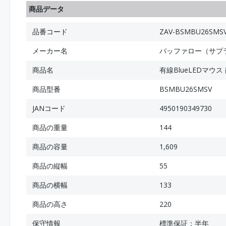
商品データ
品番コード
ZAV-BSMBU26SMS
メーカー名
バッファロー（サプ
商品名
有線BlueLEDマウ
商品型番
BSMBU26SMSV
JANコード
4950190349730
商品の重量
144
商品の容量
1,609
商品の縦幅
55
商品の横幅
133
商品の高さ
220
保守情報
標準保証：半年