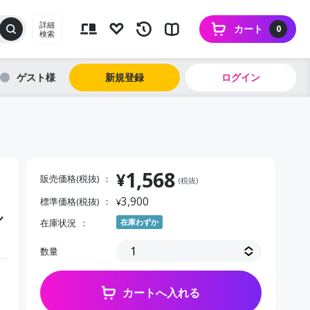
詳細
カート
0
検索
ゲスト
新規登録
ログイン
1,568
¥
販売価格(税抜)
(税抜)
3,900
標準価格(税抜)
¥
ル
在庫状況
在庫わずか
数量
カートへ入れる