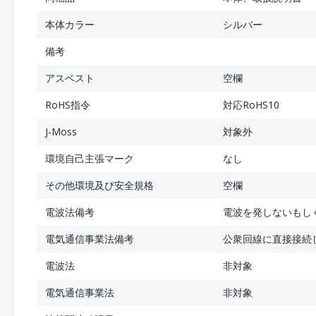
本体カラー
シルバー
備考
アスベスト
空欄
RoHS指令
対応RoHS10
J-Moss
対象外
環境自己主張マーク
なし
その他環境及び安全規格
空欄
電波法備考
電波を発しないもし
電気通信事業法備考
公衆回線に直接接続
電波法
非対象
電気通信事業法
非対象