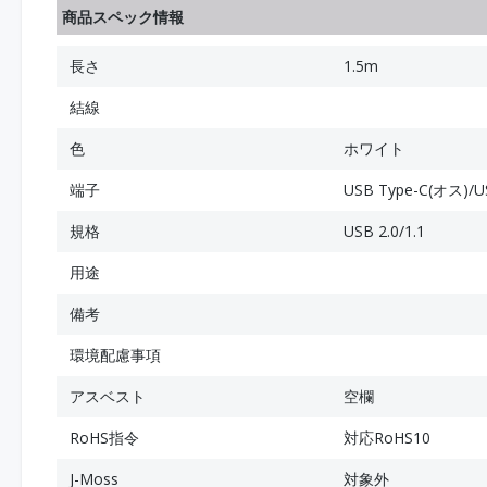
商品スペック情報
長さ
1.5m
結線
色
ホワイト
端子
USB Type-C(オス)/U
規格
USB 2.0/1.1
用途
備考
環境配慮事項
アスベスト
空欄
RoHS指令
対応RoHS10
J-Moss
対象外