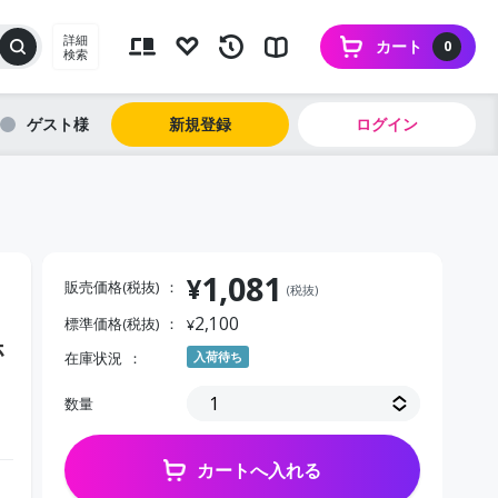
詳細
カート
0
検索
ゲスト
新規登録
ログイン
1,081
¥
販売価格(税抜)
(税抜)
2,100
標準価格(税抜)
¥
ホ
在庫状況
入荷待ち
数量
カートへ入れる