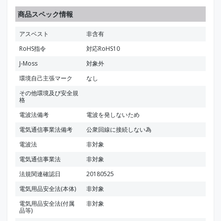
商品スペック情報
アスベスト
非含有
RoHS指令
対応RoHS10
J-Moss
対象外
環境自己主張マーク
なし
その他環境及び安全規
格
電波法備考
電波を発しないため
電気通信事業法備考
公衆回線に接続しない為
電波法
非対象
電気通信事業法
非対象
法規関連確認日
20180525
電気用品安全法(本体)
非対象
電気用品安全法(付属
非対象
品等)