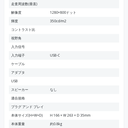
走査周波数(垂直)
解像度
1280×800ドット
輝度
350cd/m2
コントラスト比
視野角
入力信号
入力端子
USB-C
ケーブル
アダプタ
USB
スピーカー
なし
適合規格
プラグ アンド プレイ
本体サイズ(H×W×D)
H 166 × W 263 × D 35mm
本体重量
約0.8kg