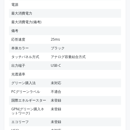
電源
最大消費電力
最大消費電力(備考)
備考
応答速度
25ms
本体カラー
ブラック
タッチパネル方式
アナログ容量結合方式
出力端子
USB-C
光透過率
グリーン購入法
未対応
PCグリーンラベル
不適合
国際エネルギースター
未登録
GPN(グリーン購入ネ
未登録
ットワーク)
エコリーフ
未登録