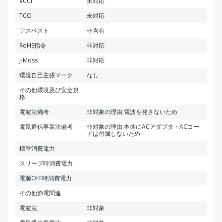
VCCI
未対応
TCO
未対応
アスベスト
非含有
RoHS指令
非対応
J-Moss
非対応
環境自己主張マーク
なし
その他環境及び安全規
格
電波法備考
非対象の理由:電波を発さないため
電気通信事業法備考
非対象の理由:本体にACアダプタ・ACコー
ドは付属しないため
標準消費電力
スリープ時消費電力
電源OFF時消費電力
その他節電関連
電波法
非対象