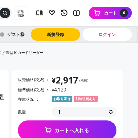
詳細
カート
0
検索
ゲスト
新規登録
ログイン
C 折畳型 ICカードリーダー
2,917
¥
販売価格(税抜)
(税抜)
4,120
標準価格(税抜)
¥
型
在庫状況
お取り寄せ
別途送料あり
数量
カートへ入れる