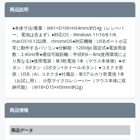
商品説明
●本体寸法/重量：W61×D100×H34mm/約54g（レシーバ
ー、電池は含まず）●対応OS：Windows 11/10/8.1/8、
macOS10.12以降、chromeOS●対応機種：USBポートが正
常に動作するパソコン●分解能：1200dpi 固定式●電波周波
数：2.4GHz帯●通信可能距離：半径約6～8m(使用環境によ
り異なる)●使用電源：単3乾電池 1本（マウス本体側）●ボ
タン：3ボタン（2ボタン+ホイールボタン）●コネクタ形
状：USB（A）コネクタ●付属品：単3アルカリ乾電池 1本
（お試し用）、小型マイクロレシーバー（マウス本体に収
納可能）（W18×D15×H5mm/約2g）
商品情報
商品データ