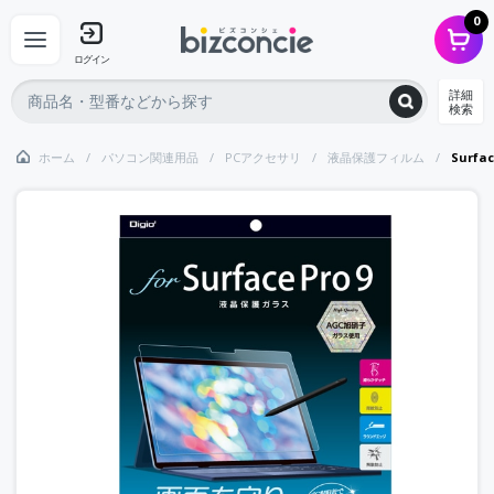
0
ログイン
詳細
検索
ホーム
パソコン関連用品
PCアクセサリ
液晶保護フィルム
Surf