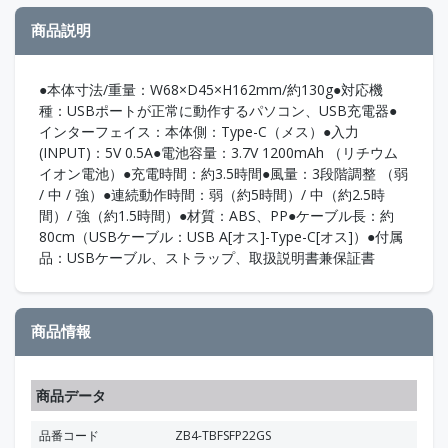
商品説明
●本体寸法/重量：W68×D45×H162mm/約130g●対応機
種：USBポートが正常に動作するパソコン、USB充電器●
インターフェイス：本体側：Type-C（メス）●入力
(INPUT)：5V 0.5A●電池容量：3.7V 1200mAh （リチウム
イオン電池）●充電時間：約3.5時間●風量：3段階調整 （弱
/ 中 / 強）●連続動作時間：弱（約5時間）/ 中（約2.5時
間）/ 強（約1.5時間）●材質：ABS、PP●ケーブル長：約
80cm（USBケーブル：USB A[オス]-Type-C[オス]）●付属
品：USBケーブル、ストラップ、取扱説明書兼保証書
商品情報
商品データ
品番コード
ZB4-TBFSFP22GS