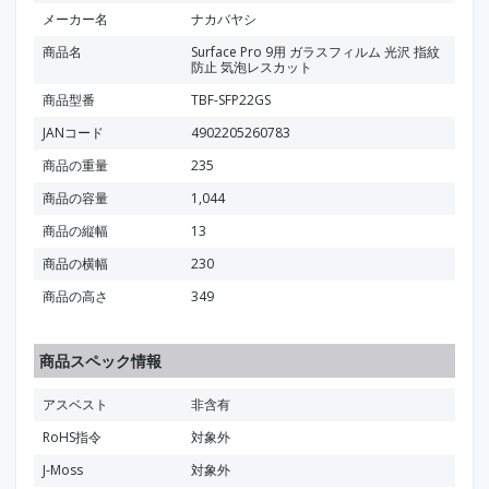
メーカー名
ナカバヤシ
商品名
Surface Pro 9用 ガラスフィルム 光沢 指紋
防止 気泡レスカット
商品型番
TBF-SFP22GS
JANコード
4902205260783
商品の重量
235
商品の容量
1,044
商品の縦幅
13
商品の横幅
230
商品の高さ
349
商品スペック情報
アスベスト
非含有
RoHS指令
対象外
J-Moss
対象外