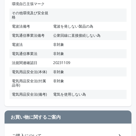
環境自己主張マーク
その他環境及び安全規
格
電波法備考
電波を発しない製品の為
電気通信事業法備考
公衆回線に直接接続しない為
電波法
非対象
電気通信事業法
非対象
法規関連確認日
20231109
電気用品安全法(本体)
非対象
電気用品安全法(付属
非対象
品等)
電気用品安全法(備考)
電気を使用しない為
お買い物に関するご案内
ご購入について