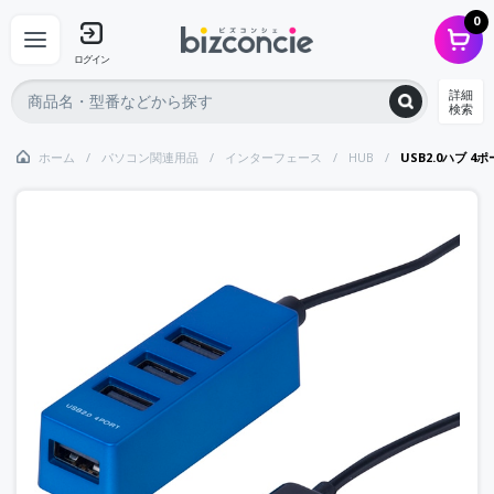
0
ログイン
詳細
検索
ホーム
パソコン関連用品
インターフェース
HUB
USB2.0ハブ 4ポ