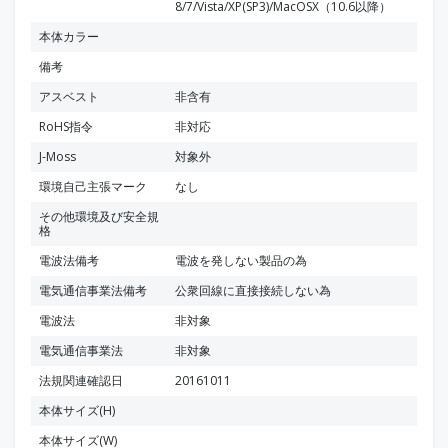
8/7/Vista/XP(SP3)/MacOSX（10.6以降）
本体カラー
備考
アスベスト
非含有
RoHS指令
非対応
J-Moss
対象外
環境自己主張マーク
なし
その他環境及び安全規
格
電波法備考
電波を発しない製品の為
電気通信事業法備考
公衆回線に直接接続しない為
電波法
非対象
電気通信事業法
非対象
法規関連確認日
20161011
本体サイズ(H)
本体サイズ(W)