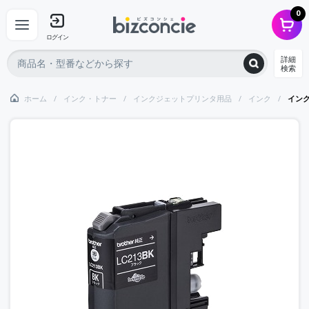
0
ログイン
詳細
検索
ホーム
インク・トナー
インクジェットプリンタ用品
インク
イン