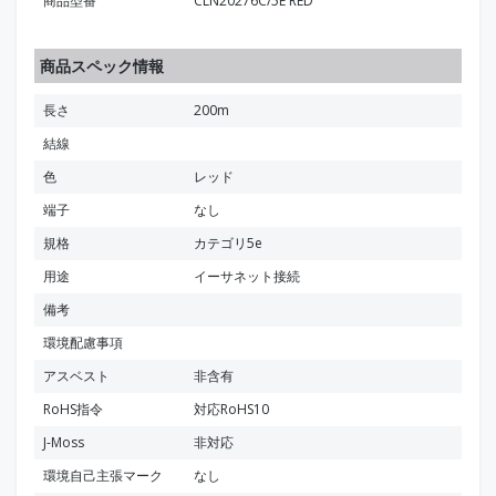
商品型番
CLN20276C/5E RED
商品スペック情報
長さ
200m
結線
色
レッド
端子
なし
規格
カテゴリ5e
用途
イーサネット接続
備考
環境配慮事項
アスベスト
非含有
RoHS指令
対応RoHS10
J-Moss
非対応
環境自己主張マーク
なし