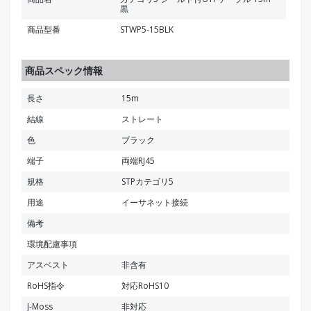
黒
商品型番
STWP5-15BLK
商品スペック情報
長さ
15m
結線
ストレート
色
ブラック
端子
両端RJ45
規格
STPカテゴリ5
用途
イーサネット接続
備考
環境配慮事項
アスベスト
非含有
RoHS指令
対応RoHS10
J-Moss
非対応