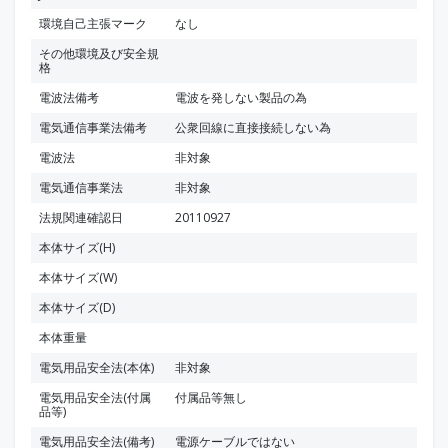
環境自己主張マーク
なし
その他環境及び安全規
格
電波法備考
電波を発しない製品の為
電気通信事業法備考
公衆回線に直接接続しない為
電波法
非対象
電気通信事業法
非対象
法規関連確認日
20110927
本体サイズ(H)
本体サイズ(W)
本体サイズ(D)
本体重量
電気用品安全法(本体)
非対象
電気用品安全法(付属
付属品等無し
品等)
電気用品安全法(備考)
電源ケーブルではない