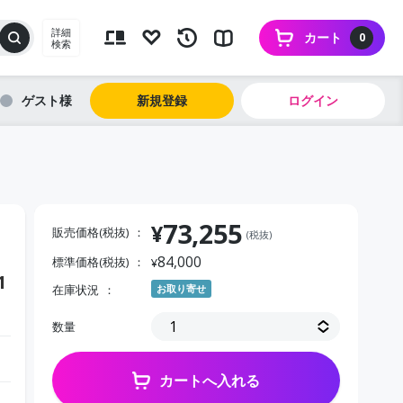
詳細
カート
0
検索
ゲスト
新規登録
ログイン
73,255
¥
販売価格(税抜)
(税抜)
84,000
標準価格(税抜)
¥
1
在庫状況
お取り寄せ
数量
カートへ入れる