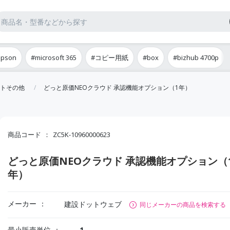
epson
#microsoft 365
#コピー用紙
#box
#bizhub 4700p
トその他
どっと原価NEOクラウド 承認機能オプション（1年）
商品コード
ZC5K-10960000623
どっと原価NEOクラウド 承認機能オプション（
年）
メーカー
建設ドットウェブ
同じメーカーの商品を検索する
最小販売単位
1