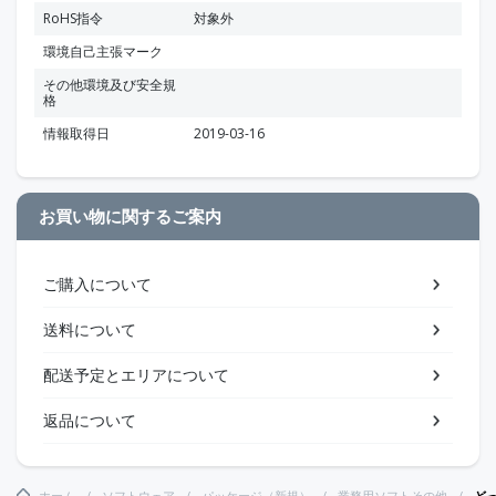
RoHS指令
対象外
環境自己主張マーク
その他環境及び安全規
格
情報取得日
2019-03-16
お買い物に関するご案内
ご購入について
送料について
配送予定とエリアについて
返品について
ホーム
ソフトウェア
パッケージ（新規）
業務用ソフトその他
ど