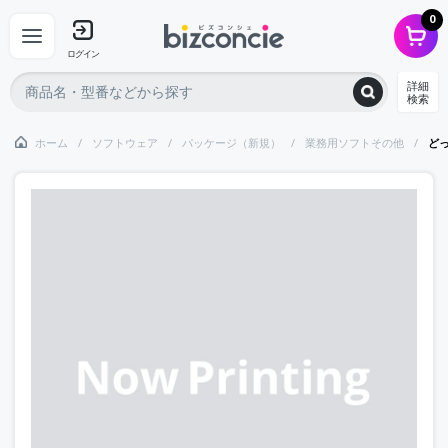
0
ログイン
詳細
検索
ホーム
ソフトウェア
パッケージ（新規）
業務用ソフトその他
ど