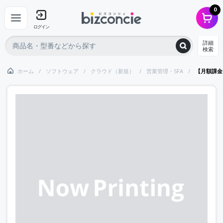
0
ログイン
詳細
検索
ホーム
ソフトウェア
クラウド（新規）
営業管理・SFA
【月額課金】