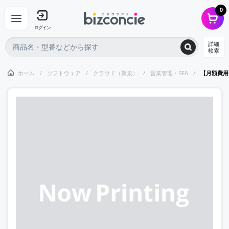
0
ログイン
詳細
検索
ホーム
ソフトウェア
クラウド（新規）
営業管理・SFA
【月額費用