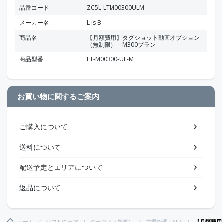
品番コード
ZC5L-LTM00300ULM
メーカー名
L is B
商品名
【月額費用】タグショット動画オプション
（無制限） M300プラン
商品型番
LT-M00300-UL-M
お買い物に関するご案内
ご購入について
送料について
配送予定とエリアについて
返品について
ホーム
ソフトウェア
クラウド（新規）
営業管理・SFA
【月額費用