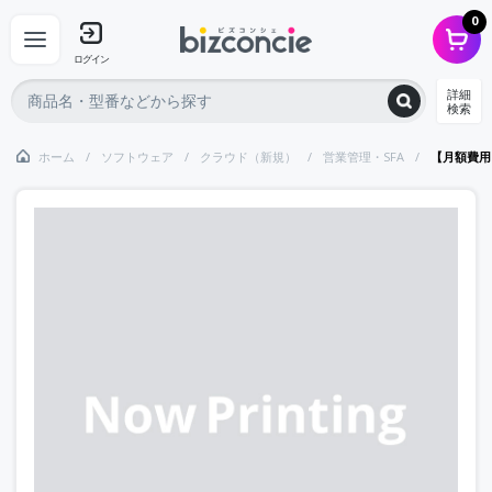
0
ログイン
詳細
検索
ホーム
ソフトウェア
クラウド（新規）
営業管理・SFA
【月額費用