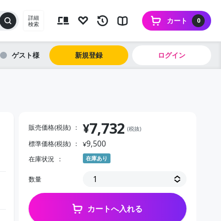
詳細
カート
0
検索
ゲスト
新規登録
ログイン
7,732
¥
販売価格(税抜)
(税抜)
9,500
標準価格(税抜)
¥
在庫状況
在庫あり
数量
カートへ入れる