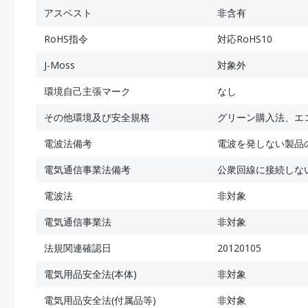
アスベスト
非含有
RoHS指令
対応RoHS10
J-Moss
対象外
環境自己主張マーク
なし
その他環境及び安全規格
グリーン購入法、エ
電波法備考
電波を発しない製品
電気通信事業法備考
公衆回線に接続しな
電波法
非対象
電気通信事業法
非対象
法規関連確認日
20120105
電気用品安全法(本体)
非対象
電気用品安全法(付属品等)
非対象