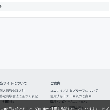
象
当サイトについて
ご案内
個人情報保護方針
コニカミノルタグループについて
特定商取引法に基づく表記
使用済みトナー回収のご案内
ご利用規約
環境への取り組みについて
CSR（社会・環境活動）
トの使用を続けることでCookieの使用を承諾したことになります。
ビズ