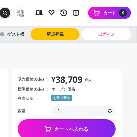
詳細
カート
0
検索
ゲスト
新規登録
ログイン
38,709
¥
販売価格(税抜)
(税抜)
標準価格(税抜)
オープン価格
在庫状況
お取り寄せ
数量
カートへ入れる