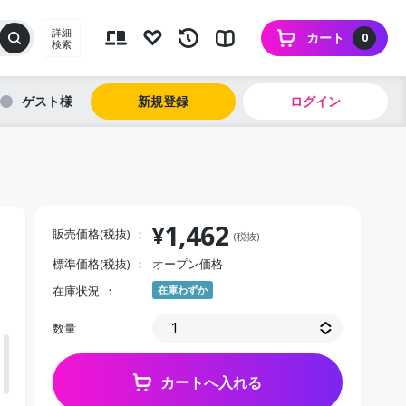
詳細
カート
0
検索
ゲスト
新規登録
ログイン
1,462
¥
販売価格(税抜)
(税抜)
標準価格(税抜)
オープン価格
在庫状況
在庫わずか
数量
カートへ入れる