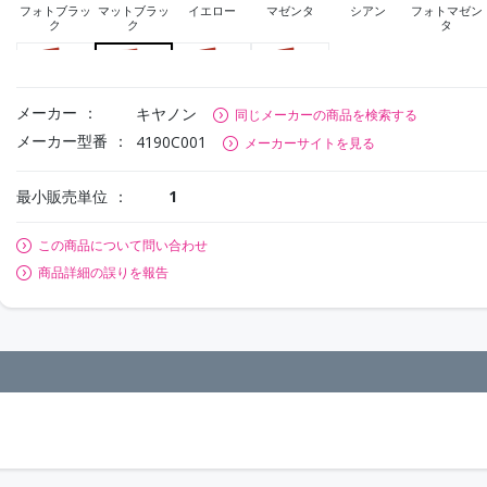
フォトブラッ
マットブラッ
イエロー
マゼンタ
シアン
フォトマゼン
ク
ク
タ
メーカー
キヤノン
同じメーカーの商品を検索する
メーカー型番
フォトシアン
グレー
レッド
クロマオプテ
4190C001
メーカーサイトを見る
ィマイザー
最小販売単位
1
この商品について問い合わせ
商品詳細の誤りを報告