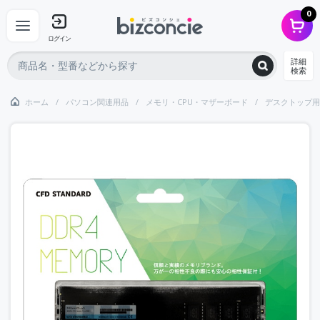
0
ログイン
詳細
検索
ホーム
パソコン関連用品
メモリ・CPU・マザーボード
デスクトップ用