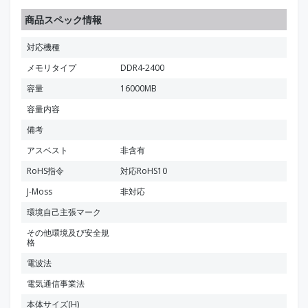
商品スペック情報
対応機種
メモリタイプ
DDR4-2400
容量
16000MB
容量内容
備考
アスベスト
非含有
RoHS指令
対応RoHS10
J-Moss
非対応
環境自己主張マーク
その他環境及び安全規
格
電波法
電気通信事業法
本体サイズ(H)