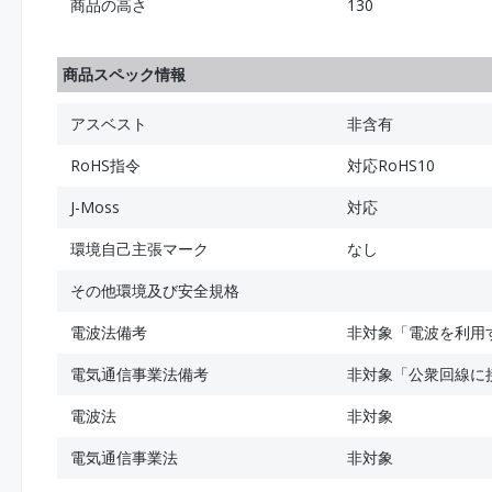
商品の高さ
130
商品スペック情報
アスベスト
非含有
RoHS指令
対応RoHS10
J-Moss
対応
環境自己主張マーク
なし
その他環境及び安全規格
電波法備考
非対象「電波を利用
電気通信事業法備考
非対象「公衆回線に
電波法
非対象
電気通信事業法
非対象