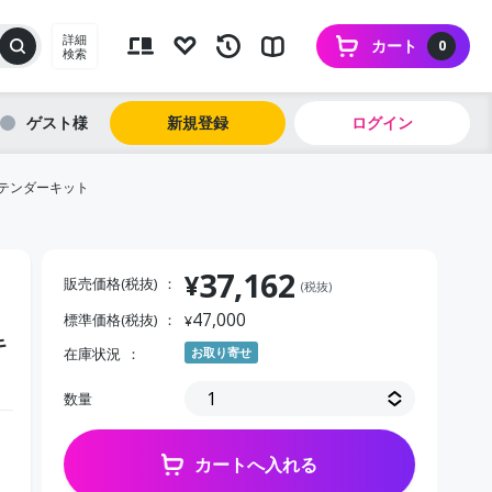
詳細
カート
0
検索
ゲスト
新規登録
ログイン
テンダーキット
37,162
¥
販売価格(税抜)
(税抜)
47,000
標準価格(税抜)
¥
キ
在庫状況
お取り寄せ
数量
カートへ入れる