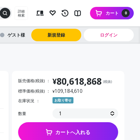
詳細
カート
0
検索
ゲスト
新規登録
ログイン
80,618,868
¥
販売価格(税抜)
(税抜)
109,184,610
標準価格(税抜)
¥
在庫状況
お取り寄せ
数量
カートへ入れる