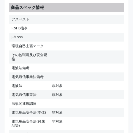
商品スペック情報
アスベスト
RoHS指令
J-Moss
環境自己主張マーク
その他環境及び安全規
格
電波法備考
電気通信事業法備考
電波法
非対象
電気通信事業法
非対象
法規関連確認日
電気用品安全法(本体)
非対象
電気用品安全法(付属
非対象
品等)