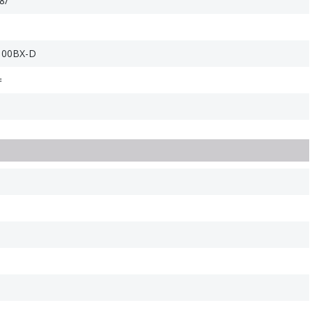
8/
-100BX-D
=