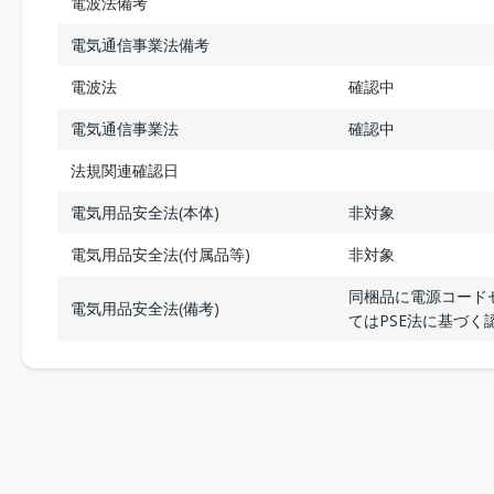
電波法備考
電気通信事業法備考
電波法
確認中
電気通信事業法
確認中
法規関連確認日
電気用品安全法(本体)
非対象
電気用品安全法(付属品等)
非対象
同梱品に電源コードセット
電気用品安全法(備考)
てはPSE法に基づく