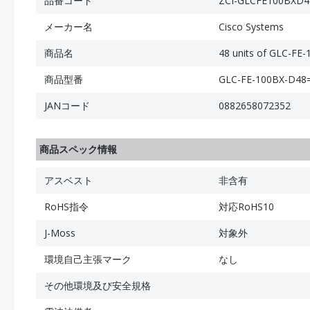
品番コード
ZCI-GLCFE100BXD4
メーカー名
Cisco Systems
商品名
48 units of GLC-FE
商品型番
GLC-FE-100BX-D48
JANコード
0882658072352
商品スペック情報
アスベスト
非含有
RoHS指令
対応RoHS10
J-Moss
対象外
環境自己主張マーク
なし
その他環境及び安全規格