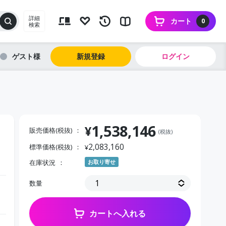
詳細
カート
0
検索
ゲスト
新規登録
ログイン
1,538,146
¥
販売価格(税抜)
(税抜)
2,083,160
標準価格(税抜)
¥
在庫状況
お取り寄せ
数量
カートへ入れる