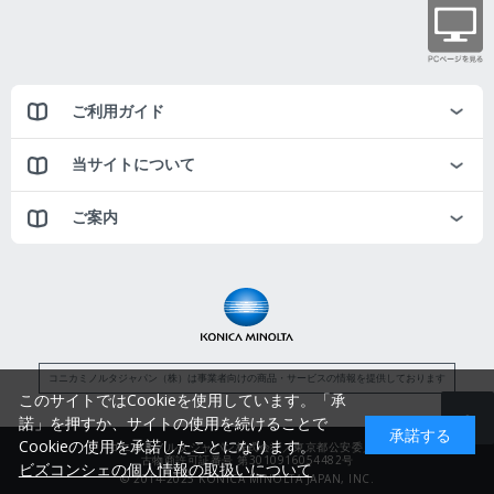
ご利用ガイド
当サイトについて
ご案内
コニカミノルタジャパン（株）は事業者向けの商品・サービスの情報を提供しております
このサイトではCookieを使用しています。「承
諾」を押すか、サイトの使用を続けることで
承諾する
Cookieの使用を承諾したことになります。
コニカミノルタジャパン株式会社／東京都公安委員会
古物商許可証番号 第3010916054482号
ビズコンシェの個人情報の取扱いについて
© 2014-2025 KONICA MINOLTA JAPAN, INC.