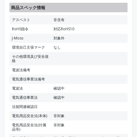
商品スペック情報
アスベスト
非含有
RoHS指令
対応RoHS10
J-Moss
対象外
環境自己主張マーク
なし
その他環境及び安全規
格
電波法備考
電気通信事業法備考
電波法
確認中
電気通信事業法
確認中
法規関連確認日
電気用品安全法(本体)
非対象
電気用品安全法(付属
非対象
品等)