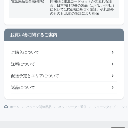
電気用品安全法(備考)
同梱品に電源コードセットが含まれる場
合、日本向け型番の製品（...JPN, ...-JPN...）
においてはPSE法に基づく認証、それ以外
のものもUL他の認証により担保
お買い物に関するご案内
ご購入について
送料について
配送予定とエリアについて
返品について
ホーム
パソコン関連用品
ネットワーク・通信
シャーシタイプ・モジュ