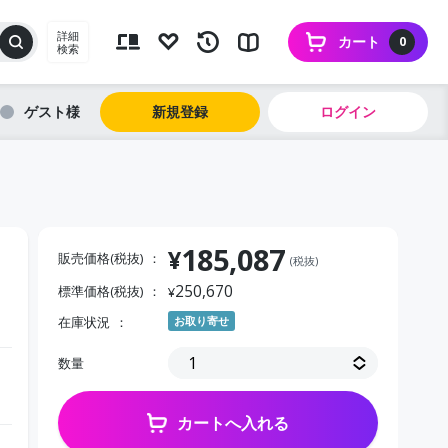
詳細
カート
0
検索
ゲスト
新規登録
ログイン
185,087
¥
販売価格(税抜)
(税抜)
250,670
標準価格(税抜)
¥
在庫状況
お取り寄せ
数量
カートへ入れる