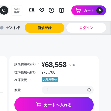
詳細
カート
0
検索
ゲスト
新規登録
ログイン
68,558
¥
販売価格(税抜)
(税抜)
73,700
標準価格(税抜)
¥
在庫状況
お取り寄せ
数量
カートへ入れる