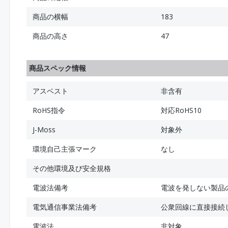
商品の横幅
183
商品の高さ
47
商品スペック情報
アスベスト
非含有
RoHS指令
対応RoHS10
J-Moss
対象外
環境自己主張マーク
なし
その他環境及び安全規格
電波法備考
電波を発しない製品
電気通信事業法備考
公衆回線に直接接続
電波法
非対象