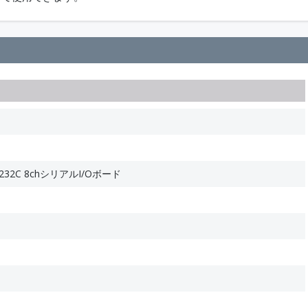
S-232C 8chシリアルI/Oボード