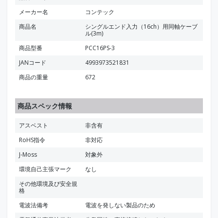
メーカー名
コンテック
商品名
シングルエンド入力（16ch）用同軸ケーブ
ル(3m)
商品型番
PCC16PS-3
JANコード
4993973521831
商品の重量
672
商品スペック情報
アスベスト
非含有
RoHS指令
非対応
J-Moss
対象外
環境自己主張マーク
なし
その他環境及び安全規
格
電波法備考
電波を発しない製品のため