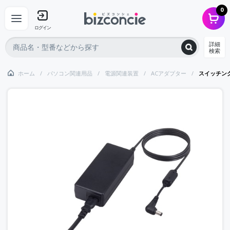
0
ログイン
詳細
検索
ホーム
パソコン関連用品
電源関連装置
ACアダプター
スイッチング