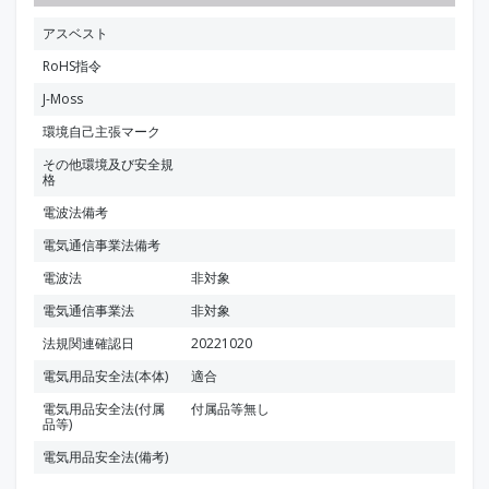
アスベスト
RoHS指令
J-Moss
環境自己主張マーク
その他環境及び安全規
格
電波法備考
電気通信事業法備考
電波法
非対象
電気通信事業法
非対象
法規関連確認日
20221020
電気用品安全法(本体)
適合
電気用品安全法(付属
付属品等無し
品等)
電気用品安全法(備考)