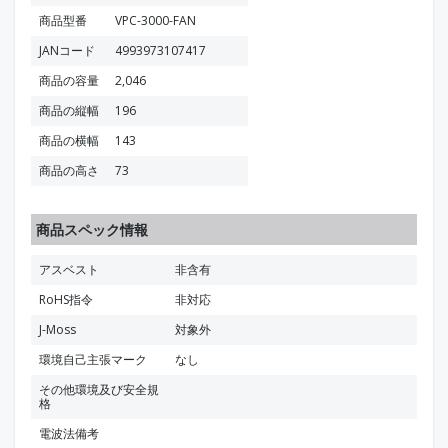
商品型番
VPC-3000-FAN
JANコード
4993973107417
商品の容量
2,046
商品の縦幅
196
商品の横幅
143
商品の高さ
73
商品スペック情報
アスベスト
非含有
RoHS指令
非対応
J-Moss
対象外
環境自己主張マーク
なし
その他環境及び安全規
格
電波法備考