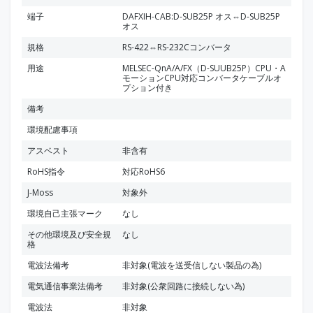
端子
DAFXIH-CAB:D-SUB25P オス⇔D-SUB25P
オス
規格
RS-422⇔RS-232Cコンバータ
用途
MELSEC-QnA/A/FX（D-SUUB25P）CPU・A
モーションCPU対応コンバータケーブルオ
プション付き
備考
環境配慮事項
アスベスト
非含有
RoHS指令
対応RoHS6
J-Moss
対象外
環境自己主張マーク
なし
その他環境及び安全規
なし
格
電波法備考
非対象(電波を送受信しない製品の為)
電気通信事業法備考
非対象(公衆回路に接続しない為)
電波法
非対象