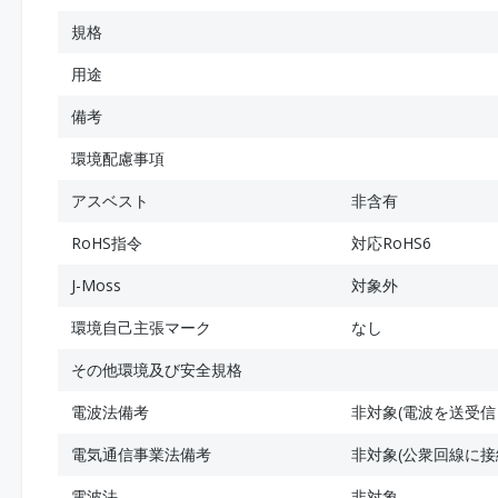
規格
用途
備考
環境配慮事項
アスベスト
非含有
RoHS指令
対応RoHS6
J-Moss
対象外
環境自己主張マーク
なし
その他環境及び安全規格
電波法備考
非対象(電波を送受信
電気通信事業法備考
非対象(公衆回線に接
電波法
非対象