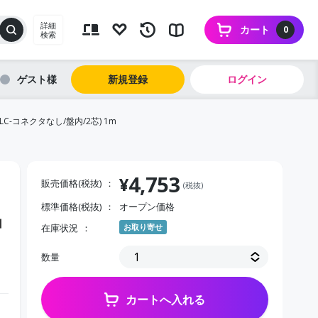
詳細
カート
0
検索
ゲスト
新規登録
ログイン
C-コネクタなし/盤内/2芯) 1m
4,753
¥
販売価格(税抜)
(税抜)
標準価格(税抜)
オープン価格
コ
在庫状況
お取り寄せ
数量
カートへ入れる