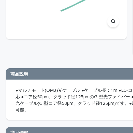
商品説明
●マルチモード(OM3)光ケーブル ●ケーブル長：1m ●LC-コネ
応 ●コア径50μm、クラッド径125μmのGI型光ファイバー 
光ケーブル(GI型コア径50μm、クラッド径125μm)で
可能。
商品情報