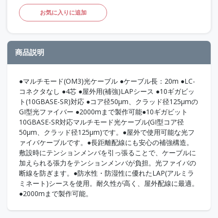
お気に入りに追加
商品説明
●マルチモード(OM3)光ケーブル ●ケーブル長：20m ●LC-
コネクタなし ●4芯 ●屋外用(補強)LAPシース ●10ギガビッ
ト(10GBASE-SR)対応 ●コア径50μm、クラッド径125μmの
GI型光ファイバー ●2000mまで製作可能●10ギガビット
10GBASE-SR対応マルチモード光ケーブル(GI型コア径
50μm、クラッド径125μm)です。●屋外で使用可能な光フ
ァイバケーブルです。●長距離配線にも安心の補強構造。
敷設時にテンションメンバを引っ張ることで、ケーブルに
加えられる張力をテンションメンバが負担。光ファイバの
断線を防ぎます。●防水性・防湿性に優れたLAP(アルミラ
ミネート)シースを使用。耐久性が高く、屋外配線に最適。
●2000mまで製作可能。