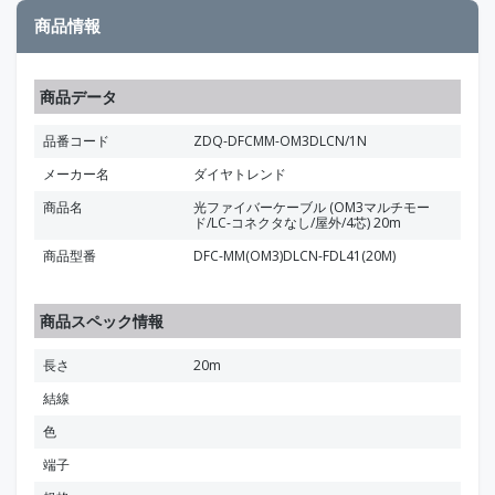
商品情報
商品データ
品番コード
ZDQ-DFCMM-OM3DLCN/1N
メーカー名
ダイヤトレンド
商品名
光ファイバーケーブル (OM3マルチモー
ド/LC-コネクタなし/屋外/4芯) 20m
商品型番
DFC-MM(OM3)DLCN-FDL41(20M)
商品スペック情報
長さ
20m
結線
色
端子