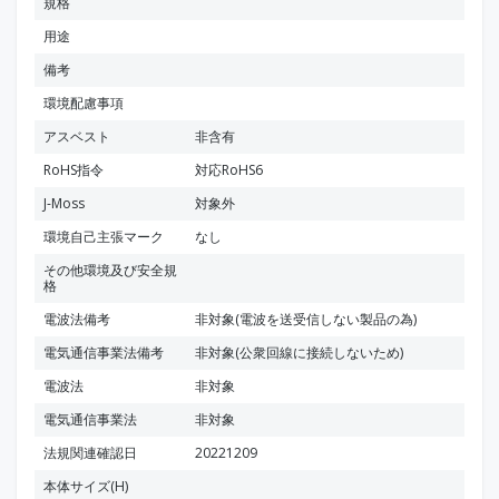
規格
用途
備考
環境配慮事項
アスベスト
非含有
RoHS指令
対応RoHS6
J-Moss
対象外
環境自己主張マーク
なし
その他環境及び安全規
格
電波法備考
非対象(電波を送受信しない製品の為)
電気通信事業法備考
非対象(公衆回線に接続しないため)
電波法
非対象
電気通信事業法
非対象
法規関連確認日
20221209
本体サイズ(H)