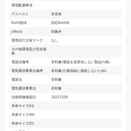
環境配慮事項
アスベスト
非含有
RoHS指令
対応RoHS6
J-Moss
対象外
環境自己主張マーク
なし
その他環境及び安全規
格
電波法備考
非対象(電波を送受信しない製品の為)
電気通信事業法備考
非対象(公衆回線に接続しないため)
電波法
非対象
電気通信事業法
非対象
法規関連確認日
20221209
本体サイズ(H)
本体サイズ(W)
本体サイズ(D)