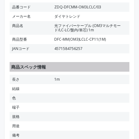
品番コード
ZDQ-DFCMM-OM3LCLC/03
メーカー名
ダイヤトレンド
商品名
光ファイバーケーブル (OM3マルチモー
ド/LC-LC/盤内/単芯) 1m
商品型番
DFC-MM(OM3)LCLC-CP11(1M)
JANコード
4571584756257
商品スペック情報
長さ
1m
結線
色
端子
規格
用途
備考