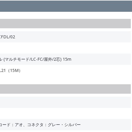
FDL/02
マルチモード/LC-FC/屋外/2芯) 15m
DL21（15M）
コード：アオ、コネクタ：グレー・シルバー