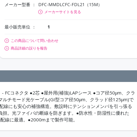
メーカー型番
DFC-MMDLCFC-FDL21（15M）
メーカーサイトを見る
最小販売単位
1
この商品について問い合わせ
商品詳細の誤りを報告
 FCコネクタ ●2芯 ●屋外用(補強)LAPシース ●コア径50μm、クラ
●マルチモード光ケーブル(GI型コア径50μm、クラッド径125μm)で
離配線にも安心の補強構造。敷設時にテンションメンバを引っ張る
負担。光ファイバの断線を防ぎます。●防水性・防湿性に優れた
配線に最適。●2000mまで製作可能。