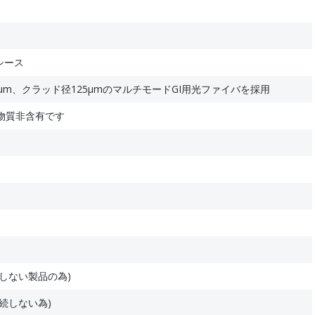
シース
μm、クラッド径125μmのマルチモードGI用光ファイバを採用
物質非含有です
しない製品の為)
続しない為)