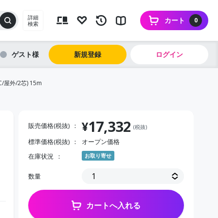
詳細
カート
0
検索
ゲスト
新規登録
ログイン
屋外/2芯) 15m
17,332
¥
販売価格(税抜)
(税抜)
標準価格(税抜)
オープン価格
在庫状況
お取り寄せ
数量
カートへ入れる