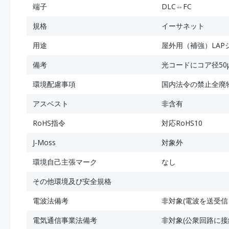
端子
DLC⇔FC
規格
イーサネット
用途
屋外用（補強）LAP
備考
光コードにコア径50
環境配慮事項
国内法令の禁止全廃
アスベスト
非含有
RoHS指令
対応RoHS10
J-Moss
対象外
環境自己主張マーク
なし
その他環境及び安全規格
電波法備考
非対象(電波を送受信
電気通信事業法備考
非対象(公衆回路に接