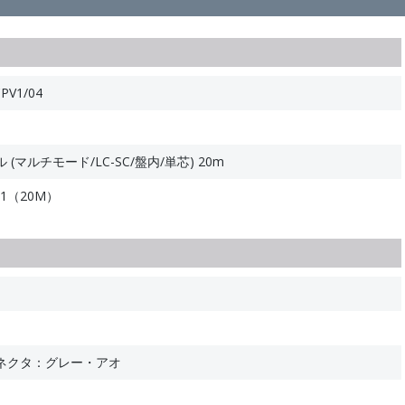
PV1/04
マルチモード/LC-SC/盤内/単芯) 20m
11（20M）
ネクタ：グレー・アオ