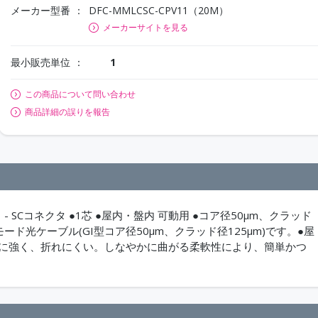
メーカー型番
DFC-MMLCSC-CPV11（20M）
メーカーサイトを見る
最小販売単位
1
この商品について問い合わせ
商品詳細の誤りを報告
- SCコネクタ ●1芯 ●屋内・盤内 可動用 ●コア径50μm、クラッド
モード光ケーブル(GI型コア径50μm、クラッド径125μm)です。●屋
げに強く、折れにくい。しなやかに曲がる柔軟性により、簡単かつ