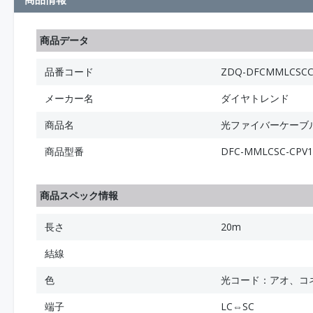
商品データ
品番コード
ZDQ-DFCMMLCSCC
メーカー名
ダイヤトレンド
商品名
光ファイバーケーブル (
商品型番
DFC-MMLCSC-CPV
商品スペック情報
長さ
20m
結線
色
光コード：アオ、コ
端子
LC⇔SC