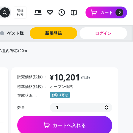
詳細
カート
0
検索
ゲスト
新規登録
ログイン
盤内/単芯) 20m
10,201
¥
販売価格(税抜)
(税抜)
標準価格(税抜)
オープン価格
在庫状況
お取り寄せ
数量
カートへ入れる