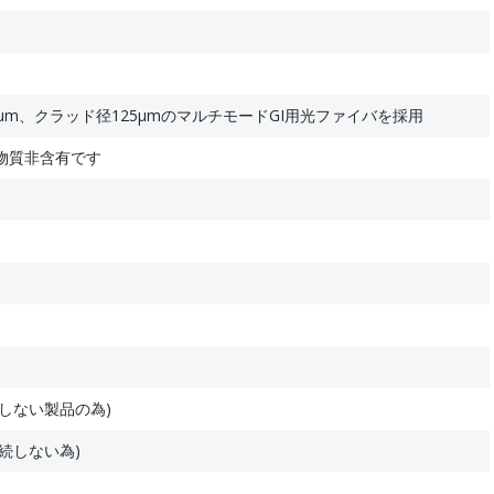
μm、クラッド径125μmのマルチモードGI用光ファイバを採用
物質非含有です
しない製品の為)
続しない為)