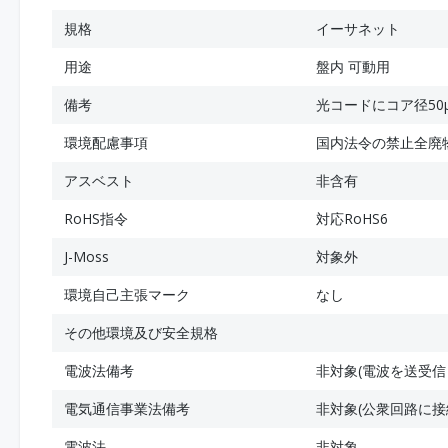
規格
イーサネット
用途
盤内 可動用
備考
光コードにコア径50
環境配慮事項
国内法令の禁止全廃
アスベスト
非含有
RoHS指令
対応RoHS6
J-Moss
対象外
環境自己主張マーク
なし
その他環境及び安全規格
電波法備考
非対象(電波を送受信
電気通信事業法備考
非対象(公衆回路に接
電波法
非対象