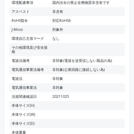
環境配慮事項
国内法令の禁止全廃物質非含有です
アスベスト
非含有
RoHS指令
対応RoHS6
J-Moss
対象外
環境自己主張マーク
なし
その他環境及び安全規
格
電波法備考
非対象(電波を送受信しない製品の為)
電気通信事業法備考
非対象(公衆回路に接続しない為)
電波法
非対象
電気通信事業法
非対象
法規関連確認日
20211025
本体サイズ(H)
本体サイズ(W)
本体サイズ(D)
本体重量