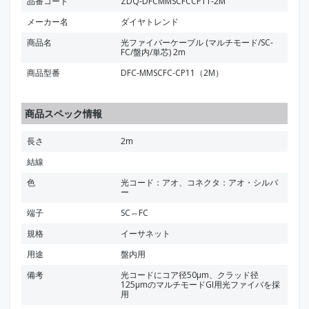
品番コード
ZDQ-DFCMMSCFCCP11-2M
メーカー名
ダイヤトレンド
商品名
光ファイバーケーブル (マルチモード/SC-
FC/盤内/単芯) 2m
商品型番
DFC-MMSCFC-CP11（2M）
商品スペック情報
長さ
2m
結線
色
光コード：アオ、コネクタ：アオ・シルバ
ー
端子
SC⇔FC
規格
イーサネット
用途
盤内用
備考
光コードにコア径50μm、クラッド径
125μmのマルチモードGI用光ファイバを採
用