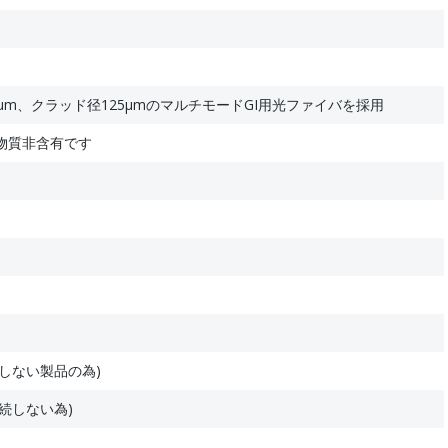
μm、クラッド径125μmのマルチモードGI用光ファイバを採用
物質非含有です
しない製品の為)
続しない為)