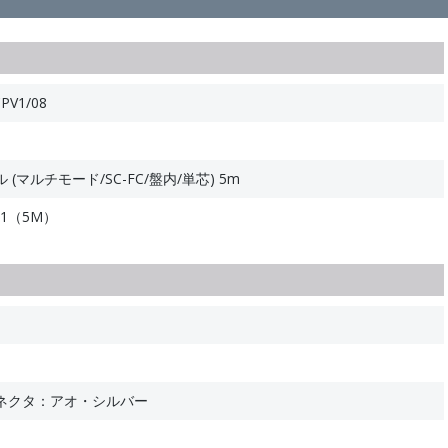
PV1/08
マルチモード/SC-FC/盤内/単芯) 5m
V11（5M）
ネクタ：アオ・シルバー