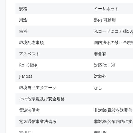
規格
イーサネット
用途
盤内 可動用
備考
光コードにコア径50
環境配慮事項
国内法令の禁止全廃
アスベスト
非含有
RoHS指令
対応RoHS6
J-Moss
対象外
環境自己主張マーク
なし
その他環境及び安全規格
電波法備考
非対象(電波を送受信
電気通信事業法備考
非対象(公衆回路に接
電波法
非対象