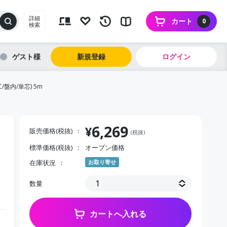
詳細
カート
0
検索
ゲスト
新規登録
ログイン
/盤内/単芯) 5m
6,269
¥
販売価格(税抜)
(税抜)
標準価格(税抜)
オープン価格
在庫状況
お取り寄せ
数量
カートへ入れる