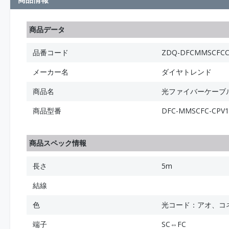
商品データ
品番コード
ZDQ-DFCMMSCFCC
メーカー名
ダイヤトレンド
商品名
光ファイバーケーブル (
商品型番
DFC-MMSCFC-CP
商品スペック情報
長さ
5m
結線
色
光コード：アオ、コ
端子
SC⇔FC