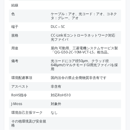
結線
色
ケーブル：アオ、光コード：アオ、コネク
タ：グレー、アオ
端子
DLC⇔SC
規格
CC-Link IEコントローラネットワーク対応
光ファイバ
用途
屋内 可動用、三菱電機システムサービス製
「QG-G50-2C-10M-VCT-LS」相当品。
備考
光コードにコア径50μm、クラッド径
648μmのマルチモードGI用光ファイバを採
用
環境配慮事項
国内法令の禁止全廃物質非含有です
アスベスト
非含有
RoHS指令
対応RoHS10
J-Moss
対象外
環境自己主張マーク
なし
その他環境及び安全規
格