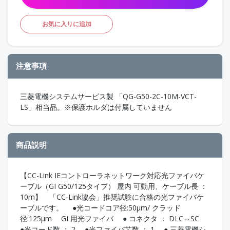
お気に入りに追加
注意事項
三菱電機システムサービス製 「QG-G50-2C-10M-VCT-
LS」相当品。※保護ホルダは付属していません
商品説明
【CC-Link IEコントローラネットワーク対応光ファイバケ
ーブル（GI G50/125タイプ） 屋内 可動用、ケーブル長 ：
10m】 「CC-Link協会」推奨試験に合格の光ファイバケ
ーブルです。 ●光コードコア径:50μm/ クラッド
径:125μm GI 用光ファイバ ● コネクタ ： DLC⇔SC
●光コード数 ： 2 ●光ファイバ芯数 ： 1 ● 三菱電機シ